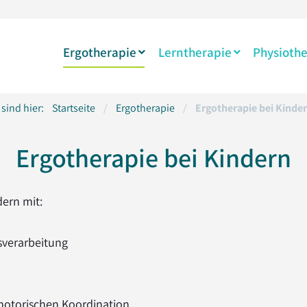
Ergotherapie
Lerntherapie
Physiothe
 sind hier:
Startseite
/
Ergotherapie
/
Ergotherapie bei Kinde
Ergotherapie bei Kindern
dern mit:
verarbeitung
motorischen Koordination